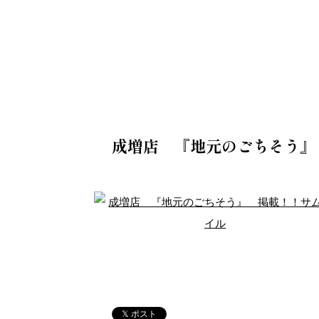
成増店 『地元のごちそう』
𝕏 ポスト