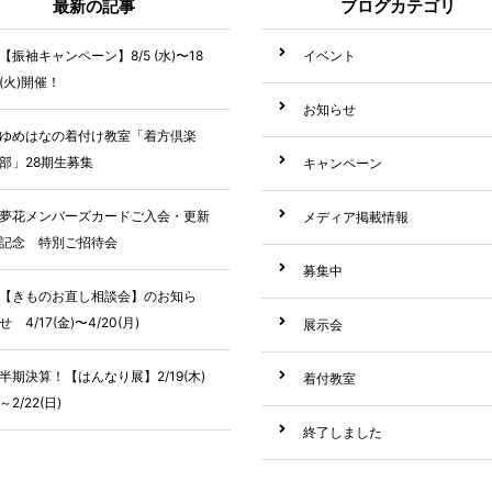
最新の記事
ブログカテゴリ
【振袖キャンペーン】8/5 (水)〜18
イベント
(火)開催！
お知らせ
ゆめはなの着付け教室「着方倶楽
部」28期生募集
キャンペーン
夢花メンバーズカードご入会・更新
メディア掲載情報
記念 特別ご招待会
募集中
【きものお直し相談会】のお知ら
せ 4/17(金)〜4/20(月)
展示会
半期決算！【はんなり展】2/19(木)
着付教室
～2/22(日)
終了しました