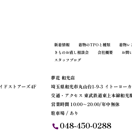
新着情報
着物のTPOと種類
着物レ
きものお直し相談会
会社概要
お問
スタッフブログ
夢花 和光店
サイドストアーズ4F
埼玉県和光市丸山台1-9-3 イトーヨー
交通・アクセス 東武鉄道東上本線和光
営業時間 10:00～20:00/年中無休
駐車場 / あり
048-450-0288