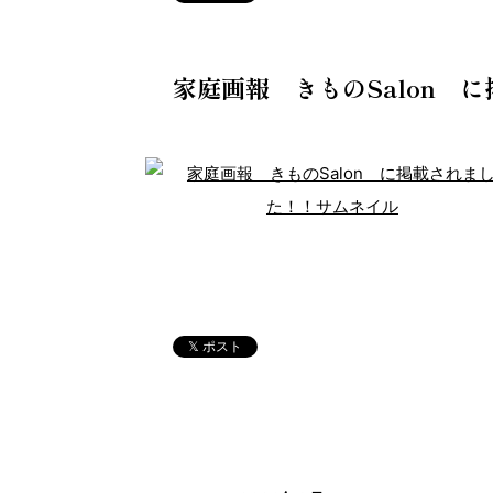
家庭画報 きものSalon 
𝕏 ポスト