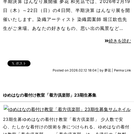
半期決算 はんなり展開催 夢花 和光店では、2026年2月19
日（木）～22日（日）の4日間、半期決算 はんなり展を開
催いたします。染織アーティスト 染織図案師 堀江欽也先
生がご来場。あなたの好きなもの、思い出の風景など…
続きを読む
𝕏 ポスト
Posted on
2026.02.12 18:04
|
by
夢花
|
Perma Link
ゆめはなの着付け教室「着方倶楽部」23期生募集
23期生募ゆめはなの着付け教室「着方倶楽部」 少人数で安
心、たしかな着付けの技術を身につけられる、ゆめはなの着付