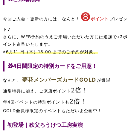
❽
今回ご入会・更新の方には、なんと！
ポイント
プレゼン
ト♪
さらに、WEB予約のうえご来場いただいた方には追加で+
2ポ
イント
進呈いたします。
※
6月11 日（木）18:00 までのご予約が対象。
🎁4日間限定の特別カードをご用意！
夢花メンバーズカードGOLD
なんと、
が爆誕
2倍！
通常特典に加え、ご来店ポイント
2倍！
年4回イベントの特別ポイントも
GOLD会員様限定のイベントもただいま企画中！
初登場｜秩父ろうけつ工房実演